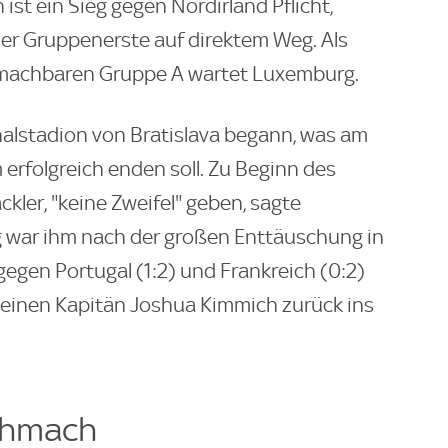
ist ein Sieg gegen Nordirland Pflicht,
r der Gruppenerste auf direktem Weg. Als
ch machbaren Gruppe A wartet Luxemburg.
alstadion von Bratislava begann, was am
 erfolgreich enden soll. Zu Beginn des
kler, "keine Zweifel" geben, sagte
 war ihm nach der großen Enttäuschung in
gegen Portugal (1:2) und Frankreich (0:2)
r seinen Kapitän Joshua Kimmich zurück ins
chmach