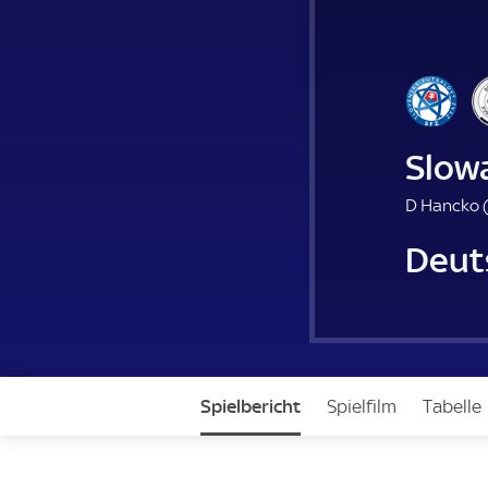
Slow
D Hancko 
Deut
Spielbericht
Spielfilm
Tabelle