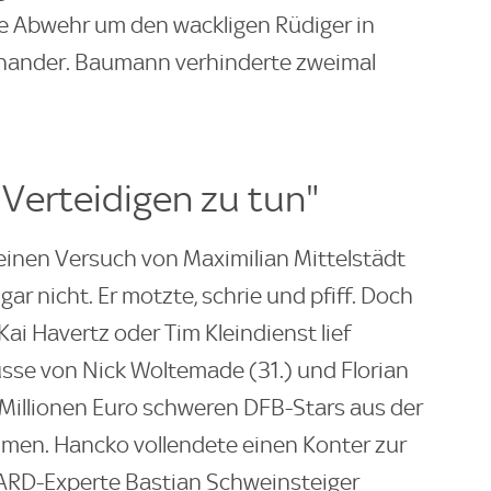
ie Abwehr um den wackligen Rüdiger in
inander. Baumann verhinderte zweimal
 Verteidigen zu tun"
einen Versuch von Maximilian Mittelstädt
 gar nicht. Er motzte, schrie und pfiff. Doch
ai Havertz oder Tim Kleindienst lief
lüsse von Nick Woltemade (31.) und Florian
0 Millionen Euro schweren DFB-Stars aus der
men. Hancko vollendete einen Konter zur
 ARD-Experte Bastian Schweinsteiger