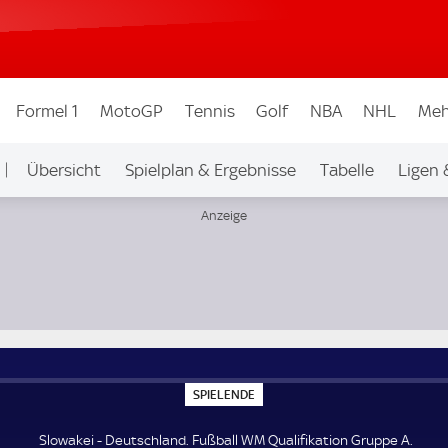
Formel 1
MotoGP
Tennis
Golf
NBA
NHL
Meh
Übersicht
Spielplan & Ergebnisse
Tabelle
Ligen 
A
S
SPIELENDE
P
I
E
Slowakei - Deutschland. Fußball WM Qualifikation Gruppe A.