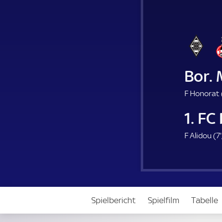
Bor.
F Honorat 
1. FC
F Alidou (
7'
Spielbericht
Spielfilm
Tabelle