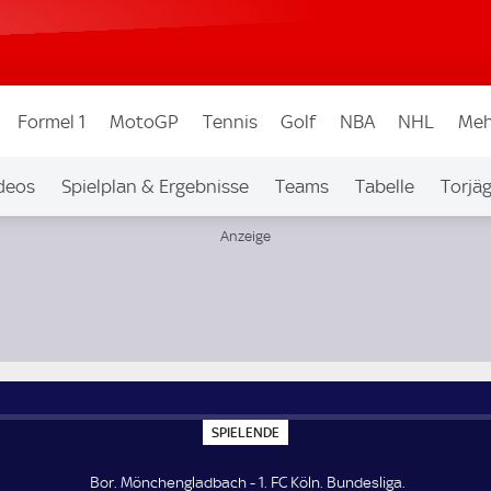
Formel 1
MotoGP
Tennis
Golf
NBA
NHL
Meh
deos
Spielplan & Ergebnisse
Teams
Tabelle
Torjä
S
SPIELENDE
P
I
E
Bor. Mönchengladbach - 1. FC Köln. Bundesliga.