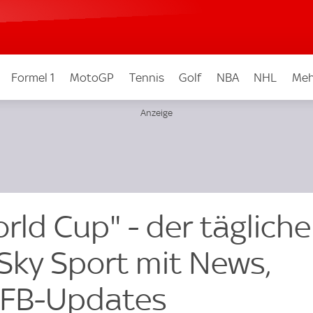
Formel 1
MotoGP
Tennis
Golf
NBA
NHL
Meh
rld Cup" - der täglich
Sky Sport mit News,
DFB-Updates