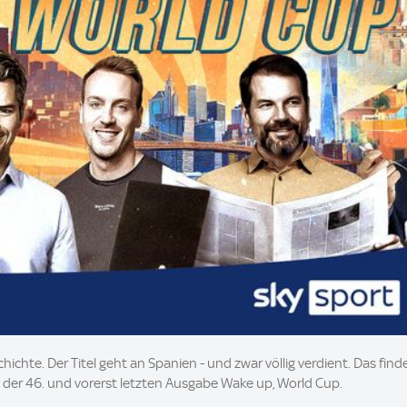
hichte. Der Titel geht an Spanien - und zwar völlig verdient. Das f
in der 46. und vorerst letzten Ausgabe Wake up, World Cup.