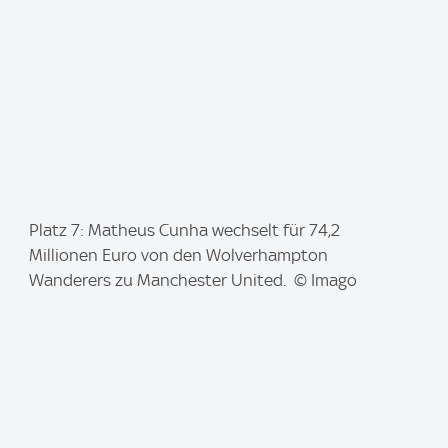
I
Platz 7: Matheus Cunha wechselt für 74,2
m
Millionen Euro von den Wolverhampton
a
Wanderers zu Manchester United. © Imago
g
e
: