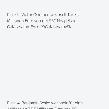
I
Platz 5: Victor Osimhen wechselt für 75
m
Millionen Euro von der SSC Neapel zu
a
Galatasaray. Foto: X/GalatasaraySK
g
e
:
I
Platz 4: Benjamin Sesko wechselt für eine