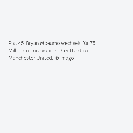
I
Platz 5: Bryan Mbeumo wechselt für 75
m
Millionen Euro vom FC Brentford zu
a
Manchester United. © Imago
g
e
: