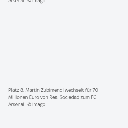
a
Arsenal. © Imago
g
e
:
I
Platz 8: Martin Zubimendi wechselt für 70
m
Millionen Euro von Real Sociedad zum FC
a
Arsenal. © Imago
g
e
: