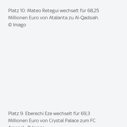
I
Platz 10: Mateo Retegui wechselt für 68,25
m
Millionen Euro von Atalanta zu Al-Qadsiah.
a
© Imago
g
e
:
I
Platz 9: Eberechi Eze wechselt für 69,3
m
Millionen Euro von Crystal Palace zum FC