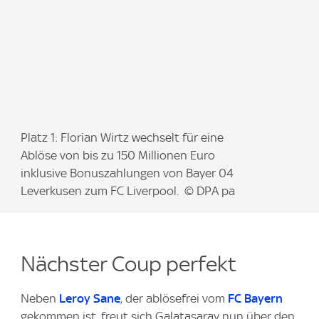
I
Platz 1: Florian Wirtz wechselt für eine
m
Ablöse von bis zu 150 Millionen Euro
a
inklusive Bonuszahlungen von Bayer 04
g
Leverkusen zum FC Liverpool. © DPA pa
e
:
Nächster Coup perfekt
Neben
Leroy Sane
, der ablösefrei vom
FC Bayern
gekommen ist, freut sich Galatasaray nun über den