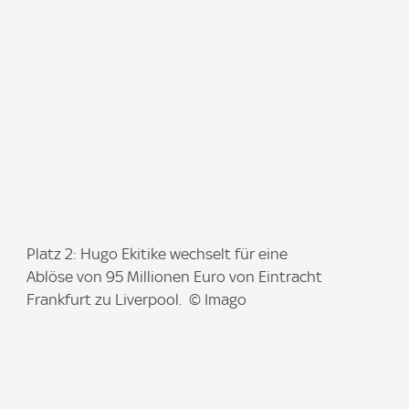
:
I
Platz 2: Hugo Ekitike wechselt für eine
m
Ablöse von 95 Millionen Euro von Eintracht
a
Frankfurt zu Liverpool. © Imago
g
e
: