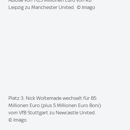
m
Ablöse von 76,5 Millionen Euro von RB
a
Leipzig zu Manchester United. © Imago
g
e
:
I
Platz 3: Nick Woltemade wechselt für 85
m
Millionen Euro (plus 5 Millionen Euro Boni)
a
vom VfB Stuttgart zu Newcastle United.
g
© Imago
e