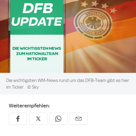
Image:
Die wichtigsten WM-News rund um das DFB-Team gibt es hier
im Ticker.
© Sky
Weiterempfehlen: